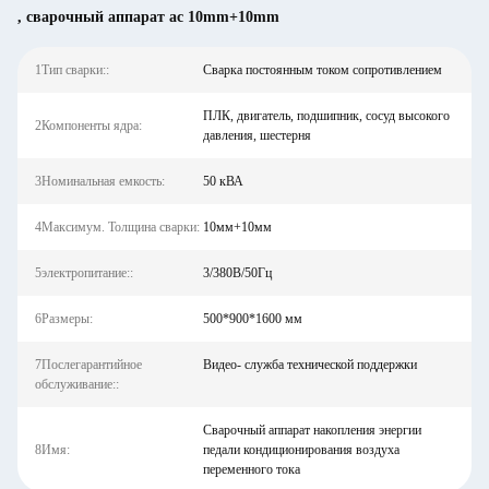
,
сварочный аппарат ac 10mm+10mm
1Тип сварки::
Сварка постоянным током сопротивлением
ПЛК, двигатель, подшипник, сосуд высокого
2Компоненты ядра:
давления, шестерня
3Номинальная емкость:
50 кВА
4Максимум. Толщина сварки:
10мм+10мм
5электропитание::
3/380В/50Гц
6Размеры:
500*900*1600 мм
7Послегарантийное
Видео- служба технической поддержки
обслуживание::
Сварочный аппарат накопления энергии
8Имя:
педали кондиционирования воздуха
переменного тока