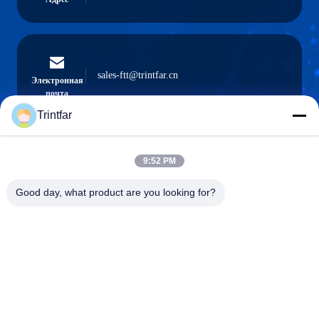
sales-ftt@trintfar.cn
Электронная
почта
Trintfar
9:52 PM
0086- 15216883036
Телефон
Good day, what product are you looking for?
Shanghai Trintfar Intelligent Equipment Co.,
Ltd.