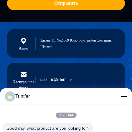
Отправить
Здание 11, No.1569 Юсю-роуд, район Сонгцзян,
Шанхай
Адрес
sales-ftt@trintfar.cn
Электронная
почта
Trintfar
3:25 AM
0086- 15216883036
Телефон
Good day, what product are you looking for?