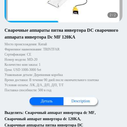
2
/
2
Сварочные аппараты пятна инвертора DC сварочного
аппарата инвертора Dc MF 120KA
Место происхождения: Китай
Фирменное наименование: TRINTFAR
Сертификация: CE
Номер модели: MD-20
Количество мин заказа: 1
Цена: USD 1000-3000 Set
Упаковывая детали: Деревянная коробка
Время доставки: В течение 90 дней после окончательного платежа
Условия оплаты: Л/К, Д/А, Д/П, Д/П, Т/Т
Поставка способности: 500 в год
Деталь
Description
Выделить:
Сварочный аппарат инвертора dc MF
,
Сварочный аппарат инвертора dc 120KA
,
Сварочные аппараты пятна инвертора DC