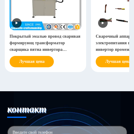
Покрытый эмалью провод сваривая
Сварочный аппарат
формирующ трансформатор
электропитания п
сварщика пятна инвертора
инвертор промежут
электронный горячий плавит
терминала провода
Лучшая цена
Лучшая цена
заварку
контакт