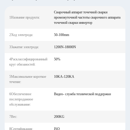
Сварочный аппарат точечной сварки
1Название продукта:
промежуточной частоты сварочного аппарата
точечной сварки инвертор
2Ход электрода:
50-100mm
3Зажатие электрода:
1200N-18000N
4Расклассифицированный
50%
круг обязаностей:
5Максимальное короткое
10KA-120KA
течение:
6Обеспеченное
Видео- служба технической поддержки
послепродажное
обслуживание:
7Вес:
200KG
8Сертификация:
ISO