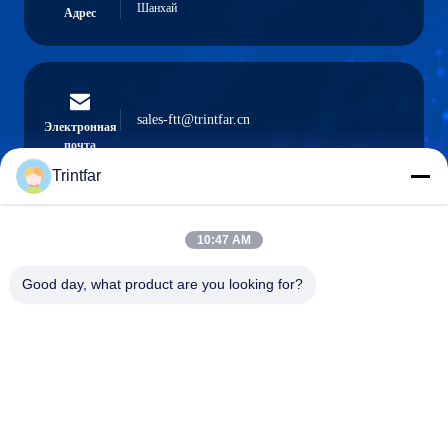
Шанхай
Адрес
sales-ftt@trintfar.cn
Электронная
почта
Trintfar
10:47 AM
0086- 15216883036
Телефон
Good day, what product are you looking for?
Shanghai Trintfar Intelligent Equipment Co.,
Ltd.