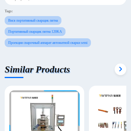
Tags:
Вися портативный сварщик пятна
Портативный сварщик пятна 120KA
Проекции сварочный аппарат автоматной сварки semi
Similar Products