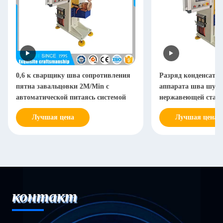
0,6 к сварщику шва сопротивления
Разряд конденсатор
пятна завальцовки 2M/Min с
аппарата шва шум
автоматической питаясь системой
нержавеющей стали
пневматический
Лучшая цена
Лучшая цена
контакт