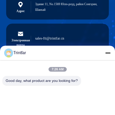
Здание 11, No.1569 Юсю-роуд, район Сонгцзян,
Шанхай
Адрес
sales-ftt@trintfar.cn
Электронная
почта
Trintfar
7:26 AM
0086- 15216883036
Телефон
Good day, what product are you looking for?
Shanghai Trintfar Intelligent Equipment Co.,
Ltd.