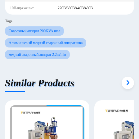
10Напряжение:
220В/380В/440В/480В
Tags:
Сварочный аппарат 200KVA шва
Алюминиевый медный сварочный аппарат шва
медный сварочный аппарат 2.2m/min
Similar Products